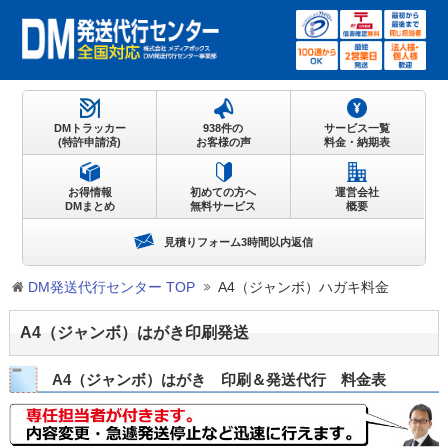
DMトラッカー
938件の
サービス一覧
(特許申請済)
お客様の声
料金・納期表
お得情報
初めての方へ
運営会社
DMまとめ
無料サービス
概要
見積りフォーム3時間以内返信
DM発送代行センター TOP
A4（ジャンボ）ハガキ料金
A4（ジャンボ）はがき印刷発送
A4（ジャンボ）はがき 印刷＆発送代行 料金表