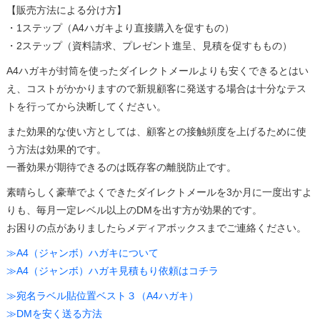
【販売方法による分け方】
・1ステップ（A4ハガキより直接購入を促すもの）
・2ステップ（資料請求、プレゼント進呈、見積を促すももの）
A4ハガキが封筒を使ったダイレクトメールよりも安くできるとはい
え、コストがかかりますので新規顧客に発送する場合は十分なテス
トを行ってから決断してください。
また効果的な使い方としては、顧客との接触頻度を上げるために使
う方法は効果的です。
一番効果が期待できるのは既存客の離脱防止です。
素晴らしく豪華でよくできたダイレクトメールを3か月に一度出すよ
りも、毎月一定レベル以上のDMを出す方が効果的です。
お困りの点がありましたらメディアボックスまでご連絡ください。
≫A4（ジャンボ）ハガキについて
≫A4（ジャンボ）ハガキ見積もり依頼はコチラ
≫宛名ラベル貼位置ベスト３（A4ハガキ）
≫DMを安く送る方法