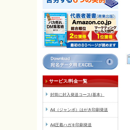
サービス/料金一覧
封筒に封入発送コース(基本）
A4（ジャンボ）はがき印刷発送
A4圧着ハガキ印刷発送