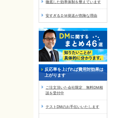
徹底した効率体制を整えています
安すぎるＤＭ発送が危険な理由
反応率を上げれば費用対効果は
上がります
ご注文頂いた会社限定 無料DM相
談を受付中
テストDMのお手伝いいたします