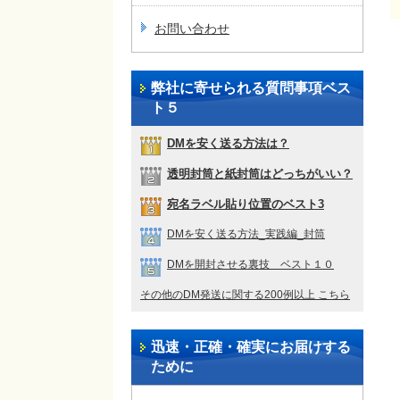
お問い合わせ
弊社に寄せられる質問事項ベス
ト５
DMを安く送る方法は？
透明封筒と紙封筒はどっちがいい？
宛名ラベル貼り位置のベスト3
DMを安く送る方法_実践編_封筒
DMを開封させる裏技 ベスト１０
その他のDM発送に関する200例以上 こちら
迅速・正確・確実にお届けする
ために