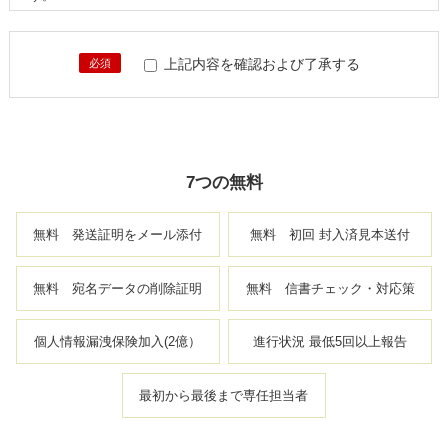
２．個人情報は、以下の目的で使用いたします。
（１）お客様が当社サービスを利用になる場合の対応のため
上記内容を確認および了承する
必須
（２）お客様へ提供するサービス等のアフターケア管理のため
（３）当社の営業に関するご案内・業務連絡・情報発信のため
３．個人情報は、処理のため当社の基準を満たす委託先に業務委託する
ことがあります。なお、委託先以外の第三者に対しては個人情報を提供
しません。
7つの無料
４．個人情報は、ご本人様確認の上、開示・訂正等を行います。なお、
受託業務でお預かりする個人情報については、委託元に確認させて頂い
無料 発送証明をメール添付
無料 初回 封入済見本送付
た上で対応します。
５．お預かりした個人情報が不足する場合や誤っていた場合は、適切な
無料 宛名データの削除証明
無料 信書チェック・対応策
対応ができないことがあります。
６．個人情報に関するご相談・苦情については、以下の連絡先までお申
し出ください。
個人情報漏洩保険加入(2億）
進行状況 最低5回以上報告
＜連絡先＞株式会社メディアボックス 管理責任者
〒470-0164
最初から最後まで専任担当者
愛知県愛知郡東郷町三ツ池4-5-2
TEL.0561-37-2027／FAX.0561-37-1811