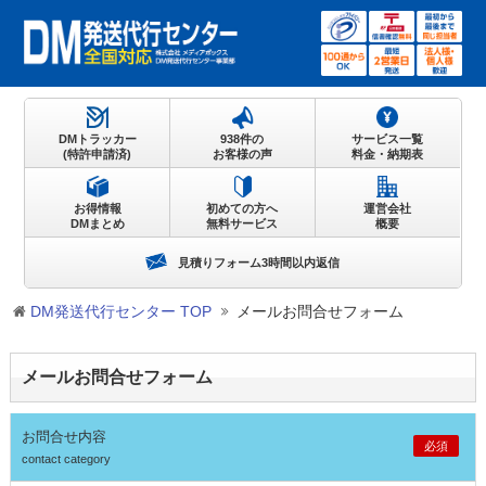
DMトラッカー
938件の
サービス一覧
(特許申請済)
お客様の声
料金・納期表
お得情報
初めての方へ
運営会社
DMまとめ
無料サービス
概要
見積りフォーム3時間以内返信
DM発送代行センター TOP
メールお問合せフォーム
メールお問合せフォーム
お問合せ内容
必須
contact category