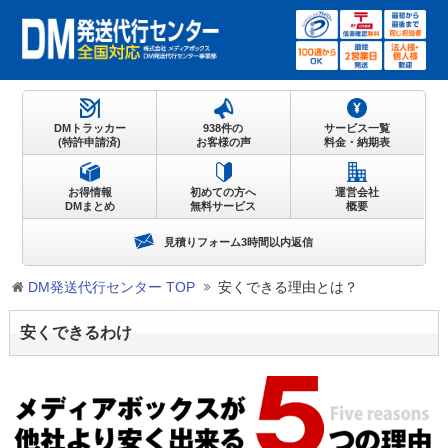
DMトラッカー
938件の
サービス一覧
(特許申請済)
お客様の声
料金・納期表
お得情報
初めての方へ
運営会社
DMまとめ
無料サービス
概要
見積りフォーム3時間以内返信
DM発送代行センター TOP
安くできる理由とは？
安くできるわけ