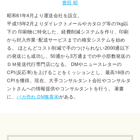
豊田 昭
昭和61年4月より運送会社を設立。
平成15年2月よりダイレクトメールやカタログ等の1kg以
下の 印刷物に特化した、経費削減システムを作り、印刷
から封入作業･配送サービスまでの格安システムを始め
る。 ほとんどコスト削減で手のつけられない2000通以下
の発送にも成功し、50通から3万通までの中小部数発送の
ＤＭ発送代行専門店になる。 DMやニュースレターの
CPI(反応率)を上げることをミッションとし、最高16倍の
CPIを獲得。現在、大手コンサルタント会社やコンサルタ
ントさんへの情報提供やコンサルタントを行う。 著書
に、
バカ売れ DM集客術
がある。