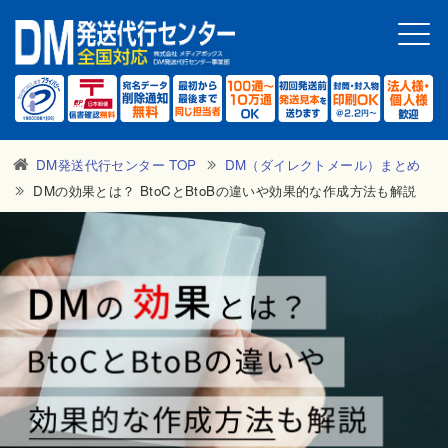
トップ
938件の
お客様の声
初めての方へ
DM発送代行センター TOP
DM（ダイレクトメール）まとめ
DMの効果とは？ BtoCとBtoBの違いや効果的な作成方法も解説
DMトラッカー
（特許申請済）
お得情報
運営会社概要
サービス・料金