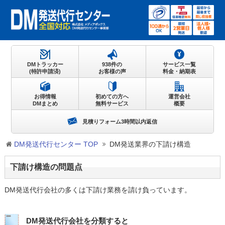
DMトラッカー
938件の
サービス一覧
(特許申請済)
お客様の声
料金・納期表
お得情報
初めての方へ
運営会社
DMまとめ
無料サービス
概要
見積りフォーム3時間以内返信
DM発送代行センター TOP
DM発送業界の下請け構造
下請け構造の問題点
DM発送代行会社の多くは下請け業務を請け負っています。
DM発送代行会社を分類すると