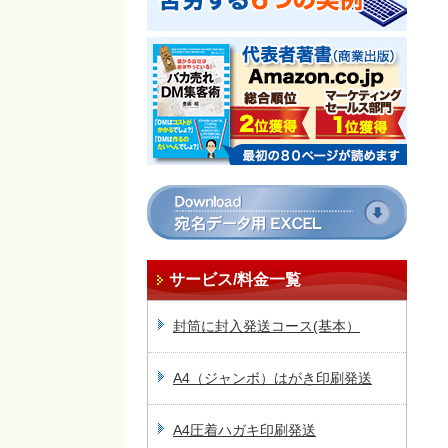
サービス/料金一覧
封筒に封入発送コース(基本）
A4（ジャンボ）はがき印刷発送
A4圧着ハガキ印刷発送