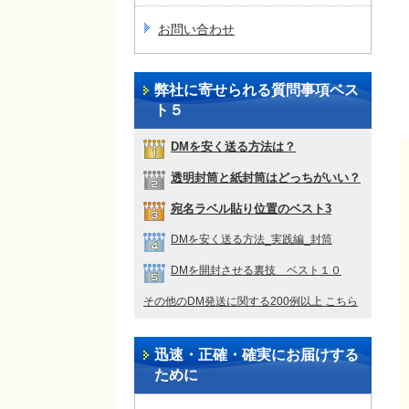
お問い合わせ
弊社に寄せられる質問事項ベス
ト５
DMを安く送る方法は？
透明封筒と紙封筒はどっちがいい？
宛名ラベル貼り位置のベスト3
DMを安く送る方法_実践編_封筒
DMを開封させる裏技 ベスト１０
その他のDM発送に関する200例以上 こちら
迅速・正確・確実にお届けする
ために