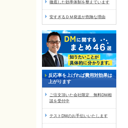
徹底した効率体制を整えています
安すぎるＤＭ発送が危険な理由
反応率を上げれば費用対効果は
上がります
ご注文頂いた会社限定 無料DM相
談を受付中
テストDMのお手伝いいたします