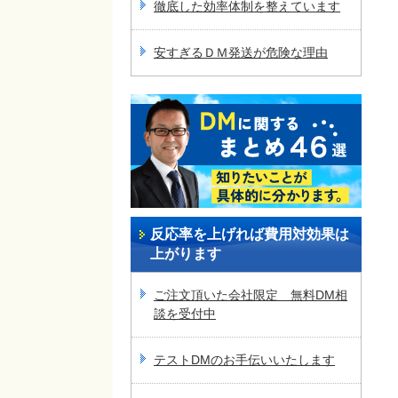
徹底した効率体制を整えています
安すぎるＤＭ発送が危険な理由
反応率を上げれば費用対効果は
上がります
ご注文頂いた会社限定 無料DM相
談を受付中
テストDMのお手伝いいたします