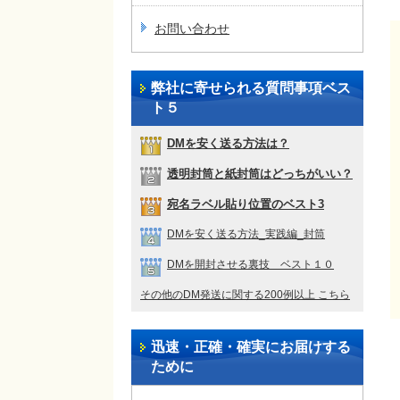
お問い合わせ
弊社に寄せられる質問事項ベス
ト５
DMを安く送る方法は？
透明封筒と紙封筒はどっちがいい？
宛名ラベル貼り位置のベスト3
DMを安く送る方法_実践編_封筒
DMを開封させる裏技 ベスト１０
その他のDM発送に関する200例以上 こちら
迅速・正確・確実にお届けする
ために