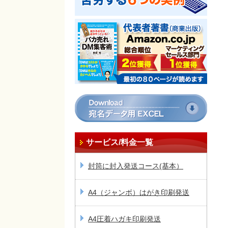
サービス/料金一覧
封筒に封入発送コース(基本）
A4（ジャンボ）はがき印刷発送
A4圧着ハガキ印刷発送