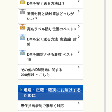
DMを安く送る方法は？
透明封筒と紙封筒はどっちが
いい？
宛名ラベル貼り位置のベスト3
DMを安く送る方法_実践編_封
筒
DMを開封させる裏技 ベスト
10
その他のDM発送に関する
200例以上 こちら
迅速・正確・確実にお届けする
ために
専任担当者制で素早く対応