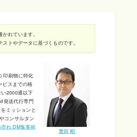
書かれています。
テストやデータに基づくものです。
の 印刷物に特化
ービスまでの格
い2000通以下
Ｍ発送代行専門
ことをミッションと
社やコンサルタン
カ売れ DM集客術
豊田 昭