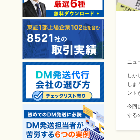
ニュ
しか
しま
ント
今回
する