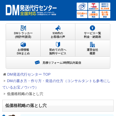
DMトラッカー
938件の
サービス一覧
(特許申請済)
お客様の声
料金・納期表
お得情報
初めての方へ
運営会社
DMまとめ
無料サービス
概要
見積りフォーム3時間以内返信
DM発送代行センター TOP
DMの書き方・作り方・発送の仕方（コンサルタントも参考にし
ているお宝ノウハウ）
低価格戦略の落とし穴
低価格戦略の落とし穴