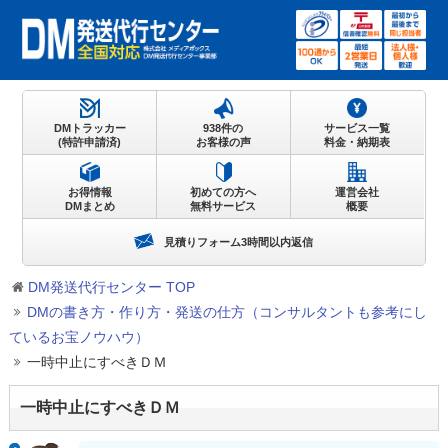
DMトラッカー
938件の
サービス一覧
(特許申請済)
お客様の声
料金・納期表
お得情報
初めての方へ
運営会社
DMまとめ
無料サービス
概要
見積りフォーム3時間以内返信
DM発送代行センター TOP
DMの書き方・作り方・発送の仕方（コンサルタントも参考にし
ているお宝ノウハウ）
一時中止にすべきＤＭ
一時中止にすべきＤＭ