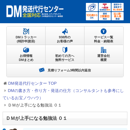
DMトラッカー
938件の
サービス一覧
(特許申請済)
お客様の声
料金・納期表
お得情報
初めての方へ
運営会社
DMまとめ
無料サービス
概要
見積りフォーム3時間以内返信
DM発送代行センター TOP
DMの書き方・作り方・発送の仕方（コンサルタントも参考にし
ているお宝ノウハウ）
ＤＭが上手になる勉強法 ０１
ＤＭが上手になる勉強法 ０１