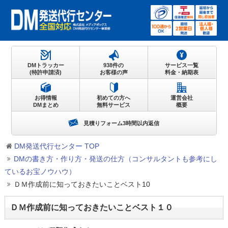
DMトラッカー
938件の
サービス一覧
(特許申請済)
お客様の声
料金・納期表
お得情報
初めての方へ
運営会社
DMまとめ
無料サービス
概要
見積りフォーム3時間以内返信
DM発送代行センター TOP
DMの書き方・作り方・発送の仕方（コンサルタントも参考にし
ているお宝ノウハウ）
ＤＭ作成前に知っておきたいことベスト10
ＤＭ作成前に知っておきたいことベスト１０