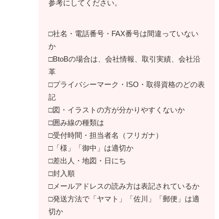
参考にしてください。
□社名・電話番号・FAX番号は間違っていない
か
□BtoBの場合は、会社情報、取引実績、会社沿
革
□プライバシーマーク・ISO・取得資格のどの表
記
□図・イラストの方が分かりやすくないか
□囲み線の種類は
□受付時間・担当者名（フリガナ）
□「様」「御中」は適切か
□差出人・地図・日にち
□封入順
□メールアドレスの読み方は表記されているか
□発送方法で「ヤマト」「佐川」「郵便」は適
切か