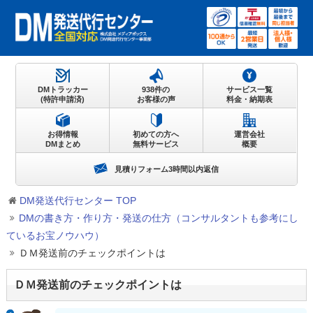
DMトラッカー
938件の
サービス一覧
(特許申請済)
お客様の声
料金・納期表
お得情報
初めての方へ
運営会社
DMまとめ
無料サービス
概要
見積りフォーム3時間以内返信
DM発送代行センター TOP
DMの書き方・作り方・発送の仕方（コンサルタントも参考にし
ているお宝ノウハウ）
ＤＭ発送前のチェックポイントは
ＤＭ発送前のチェックポイントは