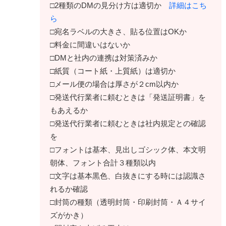
□2種類のDMの見分け方は適切か
詳細はこち
ら
□宛名ラベルの大きさ、貼る位置はOKか
□料金に間違いはないか
□DMと社内の連携は対策済みか
□紙質（コート紙・上質紙）は適切か
□メール便の場合は厚さが２cm以内か
□発送代行業者に頼むときは「発送証明書」を
もあえるか
□発送代行業者に頼むときは社内規定との確認
を
□フォントは基本、見出しゴシック体、本文明
朝体、フォント合計３種類以内
□文字は基本黒色、白抜きにする時には認識さ
れるか確認
□封筒の種類（透明封筒・印刷封筒・Ａ４サイ
ズがかき）