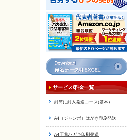
サービス/料金一覧
封筒に封入発送コース(基本）
A4（ジャンボ）はがき印刷発送
A4圧着ハガキ印刷発送