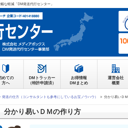
大幅な軽減「DM発送代行センター」
初めての
DMトラッカー
お得情報
運営会社
方へ
（特許申請済）
DMまとめ
概要
・発送の仕方（コンサルタントも参考にしているお宝ノウハウ）
分かり易いＤＭ
分かり易いＤＭの作り方