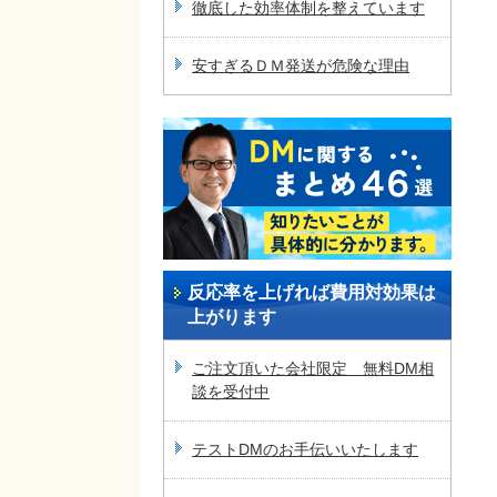
徹底した効率体制を整えています
安すぎるＤＭ発送が危険な理由
反応率を上げれば費用対効果は
上がります
ご注文頂いた会社限定 無料DM相
談を受付中
テストDMのお手伝いいたします