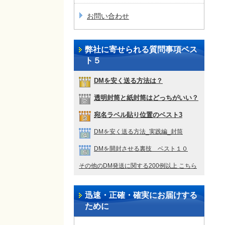
お問い合わせ
弊社に寄せられる質問事項ベス
ト５
DMを安く送る方法は？
透明封筒と紙封筒はどっちがいい？
宛名ラベル貼り位置のベスト3
DMを安く送る方法_実践編_封筒
DMを開封させる裏技 ベスト１０
その他のDM発送に関する200例以上 こちら
迅速・正確・確実にお届けする
ために