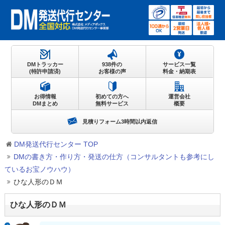
DMトラッカー
938件の
サービス一覧
(特許申請済)
お客様の声
料金・納期表
お得情報
初めての方へ
運営会社
DMまとめ
無料サービス
概要
見積りフォーム3時間以内返信
DM発送代行センター TOP
DMの書き方・作り方・発送の仕方（コンサルタントも参考にし
ているお宝ノウハウ）
ひな人形のＤＭ
ひな人形のＤＭ