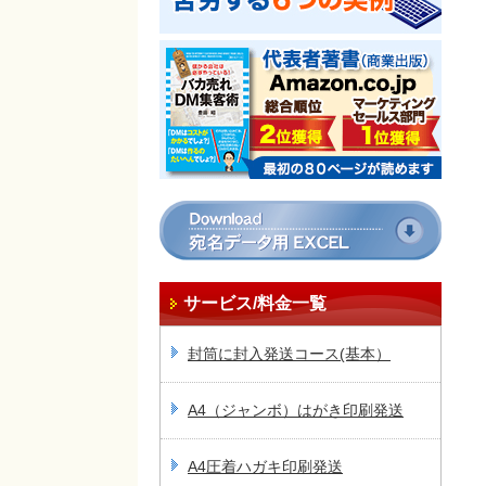
サービス/料金一覧
封筒に封入発送コース(基本）
A4（ジャンボ）はがき印刷発送
A4圧着ハガキ印刷発送