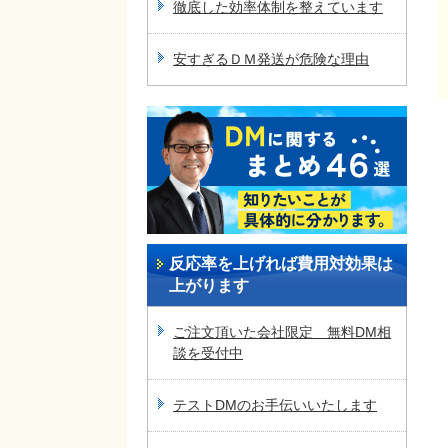
徹底した効率体制を整えています
安すぎるＤＭ発送が危険な理由
反応率を上げれば費用対効果は
上がります
ご注文頂いた会社限定 無料DM相
談を受付中
テストDMのお手伝いいたします