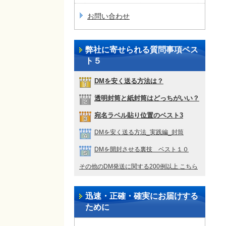
お問い合わせ
弊社に寄せられる質問事項ベス
ト５
DMを安く送る方法は？
透明封筒と紙封筒はどっちがいい？
宛名ラベル貼り位置のベスト3
DMを安く送る方法_実践編_封筒
DMを開封させる裏技 ベスト１０
その他のDM発送に関する200例以上 こちら
迅速・正確・確実にお届けする
ために