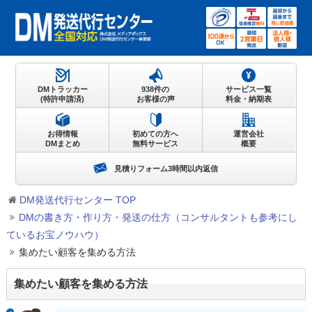
DMトラッカー
938件の
サービス一覧
(特許申請済)
お客様の声
料金・納期表
お得情報
初めての方へ
運営会社
DMまとめ
無料サービス
概要
見積りフォーム3時間以内返信
DM発送代行センター TOP
DMの書き方・作り方・発送の仕方（コンサルタントも参考にし
ているお宝ノウハウ）
集めたい顧客を集める方法
集めたい顧客を集める方法